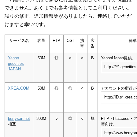
できません。あくまでも参考情報としてご利用ください。
誤りの修正、追加情報等がありましたら、連絡していただ
けますと幸いです。
サービス名
容量
FTP
CGI
携
広
簡単
帯
告
Yahoo
50M
◎
×
○
B
Yahoo!Japan提供。
geocities
http://***.geocities
JAPAN
XREA.COM
50M
◎
◎
○
B
アカウントの所得が
http://ID.s*.xrea.
berrysan.net
300M
○
◎
○
無
PHP・htacces
相互
帯向け。
http://www.berrysa