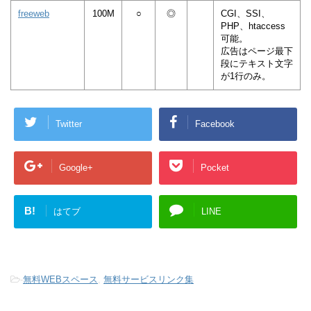
freeweb
100M
○
◎
CGI、SSI、
PHP、htaccess
可能。
広告はページ最下
段にテキスト文字
が1行のみ。
Twitter
Facebook
Google+
Pocket
B!
はてブ
LINE
-
無料WEBスペース
,
無料サービスリンク集