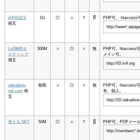
@PAGES
1G
◎
○
？
B
PHP可。.htacces
相互
http://www*.atpage
Lv9無料ホ
300M
○
◎
○
無
PHP可。htacces
スティング
メイン可。
相互
http://ID.lv9.org
nakadora-
無限
○
◎
○
無
PHP可。htacces
net.com
相
有。個人。
互
http://ID.nakadora
使える.NET
50M
◎
○
？
B
PHP可。POPメー
http://members*.ts