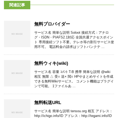
関連記事
無料プロバイダー
サービス名 簡単な説明 Soloot 接続方式：アナロ
グ・ISDN・PIAFS2.1対応 全国共通アクセスポイン
ト 専用接続ソフト不要。テレホ等の割引サービス使
用不可。 電話料金の請求はソフトバンクテ ...
無料ウィキ(wiki)
サービス名 容量 ｺﾒﾝﾄ T-B 携帯 簡単な説明 @wiki
相互 無限 △ 受○ 送× 閲○ HPやまとめサイトを作成
できる無料Wikiサービス。 コメント機能はプラグイ
ンで可能。 1ファイルあ ...
無料転送URL
サービス名 簡単な説明 tensou.org 相互 アドレス：
http://ichigo.info/ID アドレス：http://tegami.info/ID