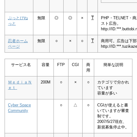
ぶっとびね
無限
◎
◎
×
T
PHP・TELNET
っと
スト広告。
http://ID.***.buttobi.
忍者ホーム
無限
○
×
○
T
商用可。広告は下部
ページ
http://ID.***.tuzik
サービス名
容量
FTP
CGI
商
簡単な説明
用
ＭｅｄｉａＮ
200M
○
×
○
カテゴリで分かれ
ｅｔ
ています
容量が多い
Cyber Space
○
△
○
CGIが使えると書
Community
いていますが審査
制です。
2007/5/27現在、
新規募集停止中。