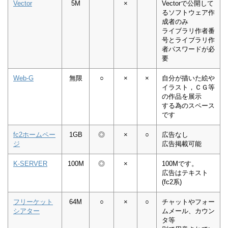
Vector
5M
×
Vectorで公開して
るソフトウェア作
成者のみ
ライブラリ作者番
号とライブラリ作
者パスワードが必
要
Web-G
無限
○
×
×
自分が描いた絵や
イラスト，ＣＧ等
の作品を展示
する為のスペース
です
fc2ホームペー
1GB
◎
×
○
広告なし
ジ
広告掲載可能
K-SERVER
100M
◎
×
100Mです。
広告はテキスト
(fc2系)
フリーケット
64M
○
×
○
チャットやフォー
シアター
ムメール、カウン
タ等