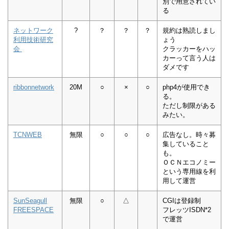
別で用意されてい
る
ネットワーク
?
？
？
？
規約は熟読しまし
利用技術研究
ょう
会
クラッカーをハッ
カーって言う人は
ダメです
ribbonnetwork
20M
○
×
○
php4が使用でき
る。
ただし制限がある
みたい。
TCNWEB
無限
○
○
○
広告なし。時々募
集していること
も。
ＯＣＮエコノミー
という専用線を利
用して運営
SunSeagull
無限
○
△
CGIは登録制
FREESPACE
フレッツISDN*2
で運営