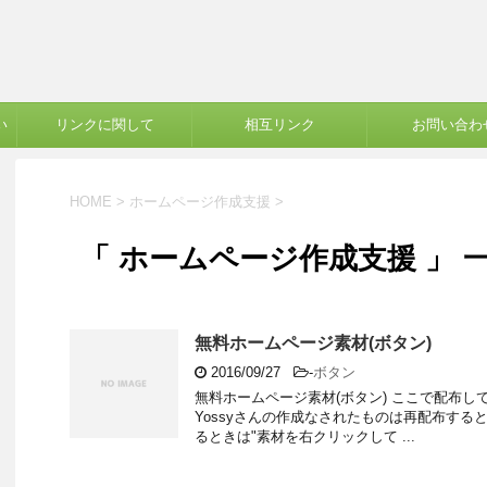
い
リンクに関して
相互リンク
お問い合わ
HOME
>
ホームページ作成支援
>
「 ホームページ作成支援 」 
無料ホームページ素材(ボタン)
2016/09/27
-
ボタン
無料ホームページ素材(ボタン) ここで配布
Yossyさんの作成なされたものは再配布する
るときは"素材を右クリックして ...